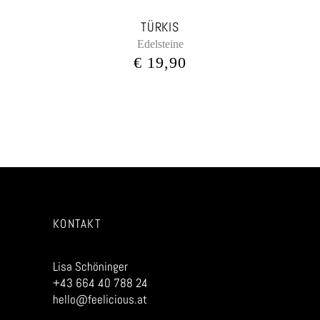
TÜRKIS
Edelsteine
€
19,90
KONTAKT
Lisa Schöninger
+43 664 40 788 24
hello@feelicious.at