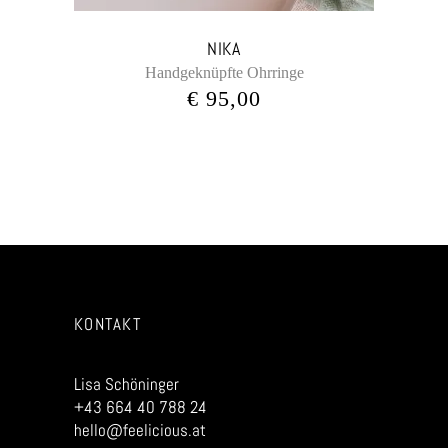
NIKA
Handgeknüpfte Ohrringe
€
95,00
KONTAKT
Lisa Schöninger
+43 664 40 788 24
hello@feelicious.at