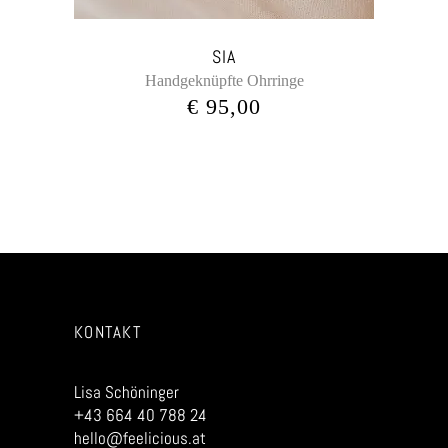
SIA
Handgeknüpfte Ohrringe
€
95,00
KONTAKT
Lisa Schöninger
+43 664 40 788 24
hello@feelicious.at