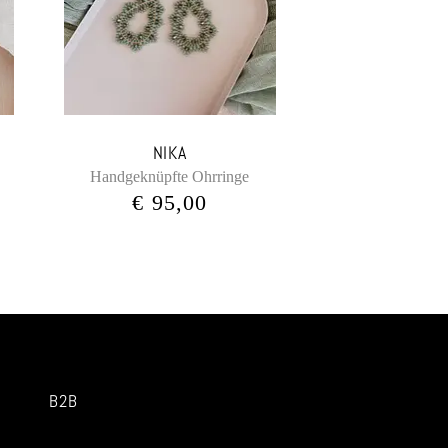
NIKA
Handgeknüpfte Ohrringe
€
95,00
B2B