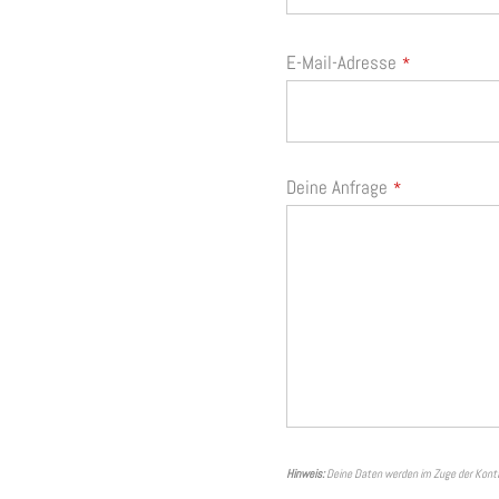
E-Mail-Adresse
*
Business
Deine Anfrage
*
Email
*
Hinweis:
Deine Daten werden im Zuge der Kont