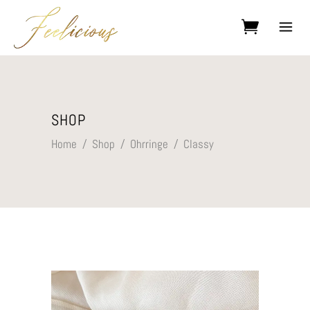
Kein Produkt im Warenkorb.
SHOP
Home
/
Shop
/
Ohrringe
/
Classy