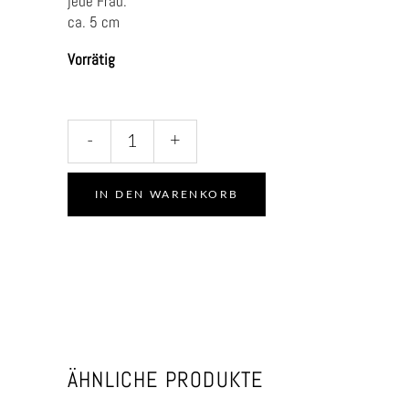
jede Frau.
ca. 5 cm
Vorrätig
Deliah
-
+
in
Schwarz
quantity
IN DEN WARENKORB
ÄHNLICHE PRODUKTE