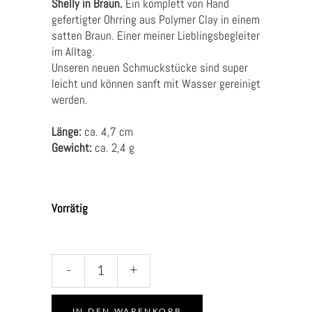
Shelly in Braun.
Ein komplett von Hand
gefertigter Ohrring aus Polymer Clay in einem
satten Braun. Einer meiner Lieblingsbegleiter
im Alltag.
Unseren neuen Schmuckstücke sind super
leicht und können sanft mit Wasser gereinigt
werden.
Länge:
ca. 4,7 cm
Gewicht:
ca. 2,4 g
Vorrätig
Shelly
-
+
in
Braun
quantity
IN DEN WARENKORB